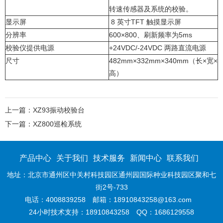
转速传感器及系统的校验。
显示屏
8 英寸TFT 触摸显示屏
分辨率
600×800、刷新频率为5ms
校验仪提供电源
+24VDC/-24VDC 两路直流电源
尺寸
482mm×332mm×340mm（长×宽×
高）
上一篇：XZ93振动校验台
下一篇：XZ800巡检系统
产品中心
关于我们
技术服务
新闻中心
联系我们
地址：北京市通州区中关村科技园区通州园国际种业科技园区聚和七
街2号-733
电话：4008839258
邮箱：18910843258@163.com
24小时技术支持：18910843258
QQ：1686129558