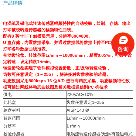
产品详情
电涡流及磁电式转速传感器幅频特性的自动校验，绘制、存储、输出
打印被校转速传感器的幅频特性曲线。
配有8 英寸TFT 触摸显示屏，分辨率600×800。
U 盘存储，内置数据采集、并通过数据线将数据上传至PC机进行脱机
打印各种数据曲线报表。
带动齿轮盘。转速范围1r/min～10000r/min，精度0.05‰，可数字设
定转速，设定精度1r/min。
转速齿轮盘实现了软件模拟设置齿数，正/反转转速校验，
齿数可任意设定（1～255），解决多种齿数校验的难题。
动态数据采用500ksps 16 位A/D 进行高精度采集，动态幅频特性数
据可通过网线将动态曲线图及相关数据通信到PC 机技术
供电
220VAC±10%
此轮盘
齿数任意设定1~255
轮盘材料
AISI4140 钢
转速范围
1r/min～10000r/min
分辨率
1 r/min
校验传感器
电涡流转速传感器/无源/有源磁电式