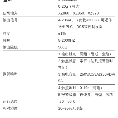
量程
0-20g（可选）
信号输入
XZ860、XZ950、XZ970
输出信号
4-20mA、（负载≤300Ω）可远传
送至PLC、DCS等控制设备
精度
±1%
频响
5-2000HZ
输出阻抗
500Ω
1.输出触点：两组（警戒、危险）
2.触点状态：常开（达到报警值时
常闭）
报警输出
3.触电容量：250VAC/3A或30VDV/
5A
4.触点延时：0-19s（可选）
5.报警状态：自恢复、自锁、旁路
运行温度
-20—80℃
相对湿度
20~95%无冷凝